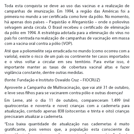
Toda esta conquista se deve ao uso das vacinas e a realização de
campanhas de imunização. Em 1994, a região das Américas foi a
primeira no mundo a ser certificada como livre da pólio. No momento,
há apenas dois países – Paquistão e Afeganistão – onde o poliovírus
selvagem ainda circula. O Brasil recebeu o certificado de eliminação
da pólio em 1994. A estratégia adotada para a eliminação do vírus no
país foi centrada na realização de campanhas de vacinação em massa
com a vacina oral contra a pólio (VOP).
Até que a poliomielite seja erradicada no mundo (como ocorreu com a
varíola), existe o risco de um país ou continente ter casos importados
e o vírus voltar a circular em seu território. Para evitar isso, é
importante manter as taxas de cobertura vacinal altas e fazer
vigilância constante, dentre outras medidas.
(fonte: Fundação e Instituto Oswaldo Cruz – FIOCRUZ)
Aproveite a Campanha de Multivacinação, que vai até 31 de outubro,
e leve seus filhos para se vacinarem contra pólio e outras doenças!
Em Leme, até o dia 11 de outubro, compareceram 1.499 (mil
quatrocentas e noventa e nove) crianças com a caderneta para
atualização, contudo apenas 838 (oitocentas e trinta e oito) crianças
precisaram atualizar a caderneta.
“Essa baixa quantidade de atualização nas cadernetas é muito
gratificante, pois vemos que, a população esta consciente da