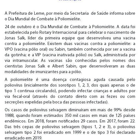
A Prefeitura de Leme, por meio da Secretaria de Saúde informa sobre
o Dia Mundial de Combate à Poliomielite.
24 de outubro é o Dia Mundial de Combate à Poliomielite. A data foi
estabelecida pelo Rotary Internacional para celebrar o nascimento de
Jonas Salk, líder da primeira equipe que desenvolveu uma vacina
contra a poliomielite. Existem duas vacinas contra a poliomielite: a
VPO (vacina pólio oral) ou Sabin, também conhecida por ser a vacina
da gotinha; e a VIP (vacina inativada pólio) ou Salk, administrada por
via intramuscular. As vacinas são conhecidas pelos nomes dos
cientistas Jonas Salk e Albert Sabin, que desenvolveram as duas
modalidades de imunizantes para a pólio.
A poliomielite é uma doença contagiosa aguda causada pelo
poliovírus (inicialmente dos sorotipos 1, 2, 3, dos quais apenas o de
tipo 1 continua circulando), podendo infectar crianças e adultos por
via fecal-oral (através do contato direto com as fezes ou com
secreções expelidas pela boca das pessoas infectadas).
Os casos de poliovírus selvagem diminuíram em mais de 99% desde
1988, quando foram estimados 350 mil casos em mais de 125 países
endêmicos. Em 2018, foram notificados 29 casos. Em 2017, foram 22.
Das três cepas de poliovírus selvagem (tipos 1, 2 e 3), o poliovírus
selvagem tipo 2 foi erradicado em 1999 e o de tipo 3 foi declarado
erradicado em 2019.