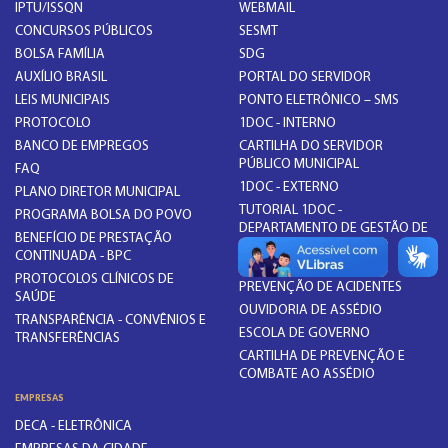
IPTU/ISSQN
WEBMAIL
CONCURSOS PÚBLICOS
SESMT
BOLSA FAMÍLIA
SDG
AUXÍLIO BRASIL
PORTAL DO SERVIDOR
LEIS MUNICIPAIS
PONTO ELETRÔNICO – SMS
PROTOCOLO
1DOC - INTERNO
BANCO DE EMPREGOS
CARTILHA DO SERVIDOR
PÚBLICO MUNICIPAL
FAQ
1DOC - EXTERNO
PLANO DIRETOR MUNICIPAL
TUTORIAL 1DOC -
PROGRAMA BOLSA DO POVO
DEPARTAMENTO DE GESTÃO DE
BENEFÍCIO DE PRESTAÇÃO
PESSOAS
CONTINUADA - BPC
COMISSÃO INTERNA DE
PROTOCOLOS CLÍNICOS DE
PREVENÇÃO DE ACIDENTES
SAÚDE
OUVIDORIA DE ASSÉDIO
TRANSPARÊNCIA - CONVÊNIOS E
ESCOLA DE GOVERNO
TRANSFERÊNCIAS
CARTILHA DE PREVENÇÃO E
COMBATE AO ASSÉDIO
EMPRESAS
DECA - ELETRÔNICA