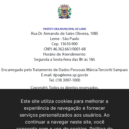
PREFEITURA MUNICIPAL DE LEME
Rua Dr. Armando de Sales Oliveira, 1085
Leme - São Paulo
Cep. 13610-900
CNPJ 46.362.661/0001-68
Horário de Atendimento:
Segunda a Sexta-feira das 8h às 16h
Encarregado pelo Tratamento de Dados Pessoais Márcia Terciotti Sampaio
E-mail: dpo@leme.sp.gov.br
Tel. (19) 3097-1000
Copyright. Todos os direitos reservados.
Este site utiliza cookies para melhorar a
ACOMPANHE A PREFEITURA NAS REDES SOCIAIS
experiência de navegação e fornecer
serviços personalizados aos usuários. Ao
continuar a navegar neste site, você
concorda com o uso de cookies.
Política de