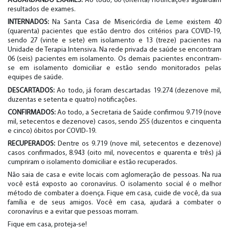
AGUARDANDO EXAMES:
Ao todo, 80 (oitenta) notificações aguardam
resultados de exames.
INTERNADOS:
Na Santa Casa de Misericórdia de Leme existem 40
(quarenta) pacientes que estão dentro dos critérios para COVID-19,
sendo 27 (vinte e sete) em isolamento e 13 (treze) pacientes na
Unidade de Terapia Intensiva. Na rede privada de saúde se encontram
06 (seis) pacientes em isolamento. Os demais pacientes encontram-
se em isolamento domiciliar e estão sendo monitorados pelas
equipes de saúde.
DESCARTADOS:
Ao todo, já foram descartadas 19.274 (dezenove mil,
duzentas e setenta e quatro) notificações.
CONFIRMADOS:
Ao todo, a Secretaria de Saúde confirmou 9.719 (nove
mil, setecentos e dezenove) casos, sendo 255 (duzentos e cinquenta
e cinco) óbitos por COVID-19.
RECUPERADOS:
Dentre os 9.719 (nove mil, setecentos e dezenove)
casos confirmados, 8.943 (oito mil, novecentos e quarenta e três) já
cumpriram o isolamento domiciliar e estão recuperados.
Não saia de casa e evite locais com aglomeração de pessoas. Na rua
você está exposto ao coronavírus. O isolamento social é o melhor
método de combater a doença. Fique em casa, cuide de você, da sua
família e de seus amigos. Você em casa, ajudará a combater o
coronavírus e a evitar que pessoas morram.
Fique em casa, proteja-se!