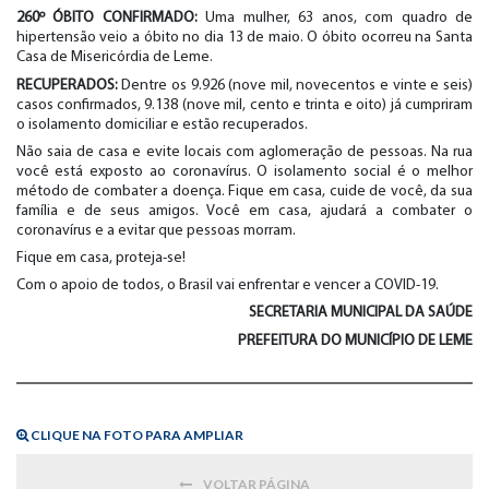
260º ÓBITO CONFIRMADO:
Uma mulher, 63 anos, com quadro de
hipertensão veio a óbito no dia 13 de maio. O óbito ocorreu na Santa
Casa de Misericórdia de Leme.
RECUPERADOS:
Dentre os 9.926 (nove mil, novecentos e vinte e seis)
casos confirmados, 9.138 (nove mil, cento e trinta e oito) já cumpriram
o isolamento domiciliar e estão recuperados.
Não saia de casa e evite locais com aglomeração de pessoas. Na rua
você está exposto ao coronavírus. O isolamento social é o melhor
método de combater a doença. Fique em casa, cuide de você, da sua
família e de seus amigos. Você em casa, ajudará a combater o
coronavírus e a evitar que pessoas morram.
Fique em casa, proteja-se!
Com o apoio de todos, o Brasil vai enfrentar e vencer a COVID-19.
SECRETARIA MUNICIPAL DA SAÚDE
PREFEITURA DO MUNICÍPIO DE LEME
CLIQUE NA FOTO PARA AMPLIAR
VOLTAR PÁGINA