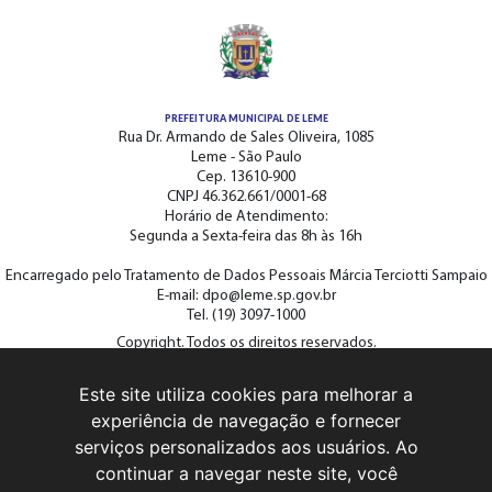
PREFEITURA MUNICIPAL DE LEME
Rua Dr. Armando de Sales Oliveira, 1085
Leme - São Paulo
Cep. 13610-900
CNPJ 46.362.661/0001-68
Horário de Atendimento:
Segunda a Sexta-feira das 8h às 16h
Encarregado pelo Tratamento de Dados Pessoais Márcia Terciotti Sampaio
E-mail: dpo@leme.sp.gov.br
Tel. (19) 3097-1000
Copyright. Todos os direitos reservados.
Este site utiliza cookies para melhorar a
ACOMPANHE A PREFEITURA NAS REDES SOCIAIS
experiência de navegação e fornecer
serviços personalizados aos usuários. Ao
continuar a navegar neste site, você