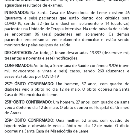
AGUARDANDO EXAMES:
Ao todo, 81 (oitenta e uma) notificações
aguardam resultados de exames.
INTERNADOS:
Na Santa Casa de Misericórdia de Leme existem 46
(quarenta e seis) pacientes que estão dentro dos critérios para
COVID-19, sendo 32 (trinta e dois) em isolamento e 14 (quatorze)
pacientes na Unidade de Terapia Intensiva. Na rede privada de saúde
se encontram 06 (seis) pacientes em isolamento. Os demais
pacientes encontram-se em isolamento domiciliar e estão sendo
monitorados pelas equipes de saúde.
DESCARTADOS:
Ao todo, já foram descartadas 19.397 (dezenove mil,
trezentas e noventa e sete) notificações.
CONFIRMADOS:
Ao todo, a Secretaria de Saúde confirmou 9.926 (nove
mil, novecentos e vinte e seis) casos, sendo 260 (duzentos e
sessenta) óbitos por COVID-19.
257º ÓBITO CONFIRMADO:
Um homem, 37 anos, com quadro de
diabetes veio a óbito no dia 12 de maio. O óbito ocorreu na Santa
Casa de Misericórdia de Leme.
258º ÓBITO CONFIRMADO:
Um homem, 27 anos, com quadro de asma
veio a óbito no dia 12 de maio. O óbito ocorreu no Hospital da Unimed
de Araras.
259º ÓBITO CONFIRMADO:
Uma mulher, 52 anos, com quadro de
hipertensão e obesidade veio a óbito no dia 12 de maio. O óbito
ocorreu na Santa Casa de Misericórdia de Leme.