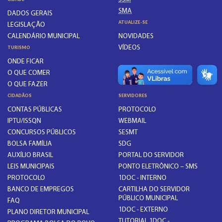
SMA
DADOS GERAIS
ATUALIZE-SE
LEGISLAÇÃO
CALENDÁRIO MUNICIPAL
NOVIDADES
VÍDEOS
TURISMO
ONDE FICAR
O QUE COMER
O QUE FAZER
CIDADÃOS
SERVIDORES
CONTAS PÚBLICAS
PROTOCOLO
IPTU/ISSQN
WEBMAIL
CONCURSOS PÚBLICOS
SESMT
BOLSA FAMÍLIA
SDG
AUXÍLIO BRASIL
PORTAL DO SERVIDOR
LEIS MUNICIPAIS
PONTO ELETRÔNICO – SMS
PROTOCOLO
1DOC - INTERNO
BANCO DE EMPREGOS
CARTILHA DO SERVIDOR
PÚBLICO MUNICIPAL
FAQ
1DOC - EXTERNO
PLANO DIRETOR MUNICIPAL
TUTORIAL 1DOC -