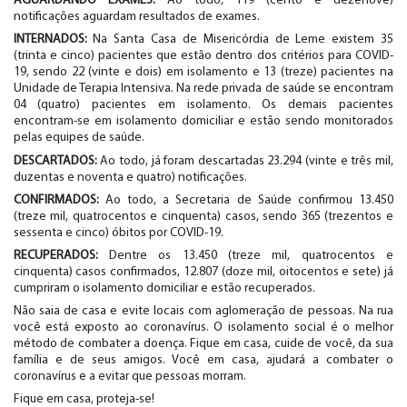
AGUARDANDO EXAMES:
Ao todo, 119 (cento e dezenove)
notificações aguardam resultados de exames.
INTERNADOS:
Na Santa Casa de Misericórdia de Leme existem 35
(trinta e cinco) pacientes que estão dentro dos critérios para COVID-
19, sendo 22 (vinte e dois) em isolamento e 13 (treze) pacientes na
Unidade de Terapia Intensiva. Na rede privada de saúde se encontram
04 (quatro) pacientes em isolamento. Os demais pacientes
encontram-se em isolamento domiciliar e estão sendo monitorados
pelas equipes de saúde.
DESCARTADOS:
Ao todo, já foram descartadas 23.294 (vinte e três mil,
duzentas e noventa e quatro) notificações.
CONFIRMADOS:
Ao todo, a Secretaria de Saúde confirmou 13.450
(treze mil, quatrocentos e cinquenta) casos, sendo 365 (trezentos e
sessenta e cinco) óbitos por COVID-19.
RECUPERADOS:
Dentre os 13.450 (treze mil, quatrocentos e
cinquenta) casos confirmados, 12.807 (doze mil, oitocentos e sete) já
cumpriram o isolamento domiciliar e estão recuperados.
Não saia de casa e evite locais com aglomeração de pessoas. Na rua
você está exposto ao coronavírus. O isolamento social é o melhor
método de combater a doença. Fique em casa, cuide de você, da sua
família e de seus amigos. Você em casa, ajudará a combater o
coronavírus e a evitar que pessoas morram.
Fique em casa, proteja-se!