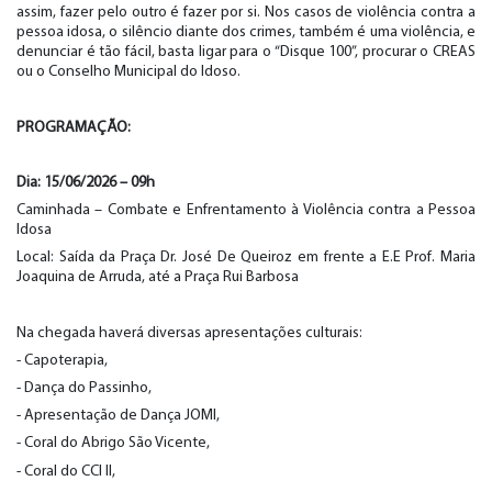
assim, fazer pelo outro é fazer por si. Nos casos de violência contra a
pessoa idosa, o silêncio diante dos crimes, também é uma violência, e
denunciar é tão fácil, basta ligar para o “Disque 100”, procurar o CREAS
ou o Conselho Municipal do Idoso.
PROGRAMAÇÃO
:
Dia: 15/06/202
6
–
09
h
Caminhada – Combate e Enfrentamento à Violência contra a Pessoa
Idosa
Local: Saída da Praça Dr. José De Queiroz em frente a E.E Prof. Maria
Joaquina de Arruda, até a Praça Rui Barbosa
Na chegada haverá diversas apresentações culturais:
- Capoterapia,
- Dança do Passinho,
- Apresentação de Dança JOMI,
- Coral do Abrigo São Vicente,
- Coral do CCI II,