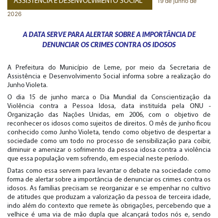
19 de junho de
ASSISTÊNCIA E DESENVOLVIMENTO SOCIAL
2026
A DATA SERVE PARA ALERTAR SOBRE A IMPORTÂNCIA DE
DENUNCIAR OS CRIMES CONTRA OS IDOSOS
A Prefeitura do Município de Leme, por meio da Secretaria de
Assistência e Desenvolvimento Social informa sobre a realização do
Junho Violeta.
O dia 15 de junho marca o Dia Mundial da Conscientização da
Violência contra a Pessoa Idosa, data instituída pela ONU -
Organização das Nações Unidas, em 2006, com o objetivo de
reconhecer os idosos como sujeitos de direitos. O mês de junho ficou
conhecido como Junho Violeta, tendo como objetivo de despertar a
sociedade como um todo no processo de sensibilização para coibir,
diminuir e amenizar o sofrimento da pessoa idosa contra a violência
que essa população vem sofrendo, em especial neste período.
Datas como essa servem para levantar o debate na sociedade como
forma de alertar sobre a importância de denunciar os crimes contra os
idosos. As famílias precisam se reorganizar e se empenhar no cultivo
de atitudes que produzam a valorização da pessoa de terceira idade,
indo além do contexto que remete às obrigações, percebendo que a
velhice é uma via de mão dupla que alcançará todos nós e, sendo