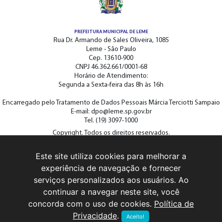
PREFEITURA MUNICIPAL DE LEME
Rua Dr. Armando de Sales Oliveira, 1085
Leme - São Paulo
Cep. 13610-900
CNPJ 46.362.661/0001-68
Horário de Atendimento:
Segunda a Sexta-feira das 8h às 16h
Encarregado pelo Tratamento de Dados Pessoais Márcia Terciotti Sampaio
E-mail: dpo@leme.sp.gov.br
Tel. (19) 3097-1000
Copyright. Todos os direitos reservados.
Este site utiliza cookies para melhorar a
ACOMPANHE A PREFEITURA NAS REDES SOCIAIS
experiência de navegação e fornecer
serviços personalizados aos usuários. Ao
continuar a navegar neste site, você
concorda com o uso de cookies.
Política de
Privacidade
.
Aceito!