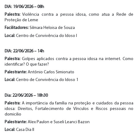
DIA: 1
9
/06/202
6
–
0
8
h
Palestra:
Violência contra a pessoa idosa, como atua a Rede de
Proteção de Leme
Facilitadores
:
Silmara Heloisa de Souza
Local:
Centro de Convivência do Idoso I
DIA: 2
2
/06/202
6
–
14
h
Palestra:
Golpes aplicados contra a pessoa idosa na internet. Como
identificar? O que fazer?
Palestrante:
Antônio Carlos Simionato
Local:
Centro de Convivência do Idoso 1
Dia: 2
2
/06/202
6
–
18
h
30
Palestra:
A importância da família na proteção e cuidados da pessoa
idosa: Direitos, Fortalecimento de Vínculos e Riscos pessoais no
domicilio
Palestrante:
Alex Paulon e Suseli Leanci Bazon
Local:
Casa Dia II