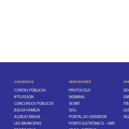
CIDADÃOS
SERVIDORES
EM
CONTAS PÚBLICAS
PROTOCOLO
DE
IPTU/ISSQN
WEBMAIL
EM
CONCURSOS PÚBLICOS
SESMT
ITB
BOLSA FAMÍLIA
SDG
LI
AUXÍLIO BRASIL
PORTAL DO SERVIDOR
SI
LEIS MUNICIPAIS
PONTO ELETRÔNICO – SMS