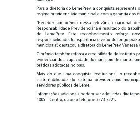
Para a diretoria do LemePrev, a conquista represent
regime previdenciário municipal e com a garantia dos di
“Receber um prêmio dessa relevância nacional de
Responsabilidade Previdenciária é resultado do traba
do LemePrev. Este reconhecimento reforça noss
responsabilidade, transparência e visão de longo praz
municipais”, destacou a diretora do LemePrev, Vanessa G
O prêmio também reforça a credibilidade do instituto 
evidenciando a capacidade do município de manter uma
práticas adotadas no país.
Mais do que uma conquista institucional, o recon
sustentabilidade do sistema previdenciário municip
servidores públicos de Leme.
Informações adicionais podem ser adquiridas diretamen
1005 – Centro, ou pelo telefone 3573-7521.