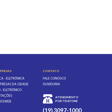
PRESAS
CONTATO
CA - ELETRÔNICA
FALE CONOSCO
PRESAS DA CIDADE
OUVIDORIA
I - ELETRÔNICO
CITAÇÕES
ATENDIMENTO
POR TELEFONE
GISSWEB
(19) 3097-1000