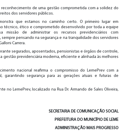
a o reconhecimento de uma gestão comprometida com a solidez do
reitos dos servidores públicos.
monstra que estamos no caminho certo. O primeiro lugar em
lho técnico, ético e comprometido desenvolvido por toda a equipe
a missão de administrar os recursos previdenciários com
o, sempre pensando na segurança e na tranquilidade dos servidores
alloni Carrera.
perante segurados, aposentados, pensionistas e órgãos de controle,
 gestão previdenciária moderna, eficiente e alinhada às melhores
hecimento nacional reafirma o compromisso do LemePrev com a
al, garantindo segurança para as gerações atuais e futuras de
te no LemePrev, localizado na Rua Dr. Armando de Sales Oliveira,
SECRETARIA DE
COMUNICAÇÃO SOCIAL
PREFEITURA DO MUNICÍPIO DE LEME
ADMINISTRAÇÃO MAIS PROGRESSO