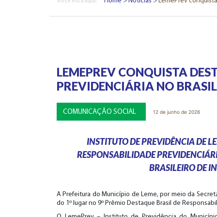
Você esta aqui:
Home
Notícias
LemePrev conquista 
LEMEPREV CONQUISTA DEST
PREVIDENCIÁRIA NO BRASIL
COMUNICAÇÃO SOCIAL
12 de junho de 2026
INSTITUTO DE PREVIDÊNCIA DE 
RESPONSABILIDADE PREVIDENCIÁR
BRASILEIRO DE 
A Prefeitura do Município de Leme, por meio da Secret
do 1º lugar no 9º Prêmio Destaque Brasil de Responsabil
O LemePrev – Instituto de Previdência do Municíp