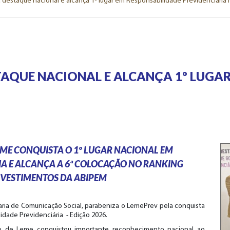
destaque nacional e alcança 1º lugar em Responsabilidade Previdenciária n
AQUE NACIONAL E ALCANÇA 1º LUGAR
LEME CONQUISTA O 1º LUGAR NACIONAL EM
IA E ALCANÇA A 6ª COLOCAÇÃO NO RANKING
INVESTIMENTOS DA ABIPEM
aria de Comunicação Social, parabeniza o LemePrev pela conquista
idade Previdenciária - Edição 2026.
io de Leme conquistou importante reconhecimento nacional ao