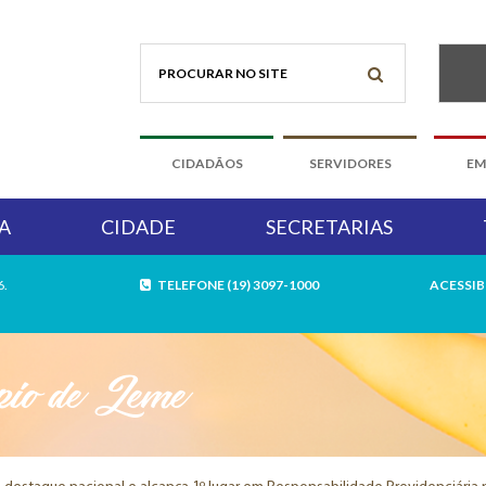
CIDADÃOS
SERVIDORES
EM
A
CIDADE
SECRETARIAS
6.
TELEFONE (19) 3097-1000
ACESSIB
pio de Leme