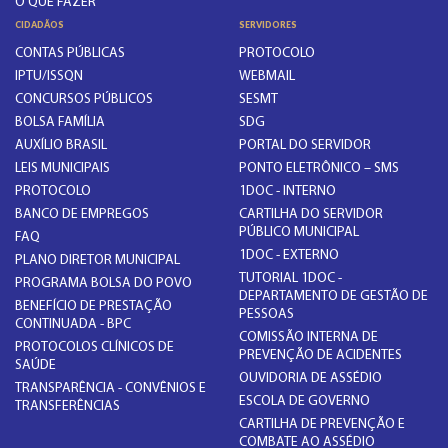
O QUE FAZER
CIDADÃOS
SERVIDORES
CONTAS PÚBLICAS
PROTOCOLO
IPTU/ISSQN
WEBMAIL
CONCURSOS PÚBLICOS
SESMT
BOLSA FAMÍLIA
SDG
AUXÍLIO BRASIL
PORTAL DO SERVIDOR
LEIS MUNICIPAIS
PONTO ELETRÔNICO – SMS
PROTOCOLO
1DOC - INTERNO
BANCO DE EMPREGOS
CARTILHA DO SERVIDOR
PÚBLICO MUNICIPAL
FAQ
1DOC - EXTERNO
PLANO DIRETOR MUNICIPAL
TUTORIAL 1DOC -
PROGRAMA BOLSA DO POVO
DEPARTAMENTO DE GESTÃO DE
BENEFÍCIO DE PRESTAÇÃO
PESSOAS
CONTINUADA - BPC
COMISSÃO INTERNA DE
PROTOCOLOS CLÍNICOS DE
PREVENÇÃO DE ACIDENTES
SAÚDE
OUVIDORIA DE ASSÉDIO
TRANSPARÊNCIA - CONVÊNIOS E
ESCOLA DE GOVERNO
TRANSFERÊNCIAS
CARTILHA DE PREVENÇÃO E
COMBATE AO ASSÉDIO