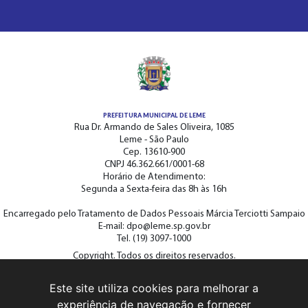
PREFEITURA MUNICIPAL DE LEME
Rua Dr. Armando de Sales Oliveira, 1085
Leme - São Paulo
Cep. 13610-900
CNPJ 46.362.661/0001-68
Horário de Atendimento:
Segunda a Sexta-feira das 8h às 16h
Encarregado pelo Tratamento de Dados Pessoais Márcia Terciotti Sampaio
E-mail: dpo@leme.sp.gov.br
Tel. (19) 3097-1000
Copyright. Todos os direitos reservados.
Este site utiliza cookies para melhorar a
ACOMPANHE A PREFEITURA NAS REDES SOCIAIS
experiência de navegação e fornecer