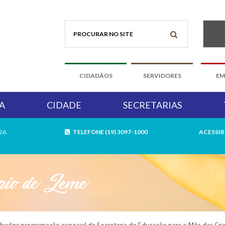
CIDADÃOS
SERVIDORES
EM
A
CIDADE
SECRETARIAS
26.
TELEFONE (19) 3097-1000
ACESSIB
pio de Leme