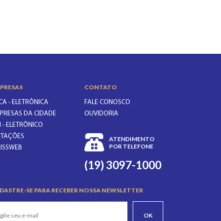
PRESAS
CONTATO
CA - ELETRÔNICA
FALE CONOSCO
PRESAS DA CIDADE
OUVIDORIA
I - ELETRÔNICO
CITAÇÕES
ATENDIMENTO
POR TELEFONE
GISSWEB
(19) 3097-1000
DASTRE-SE PARA RECEBER NOSSA NEWSLETTER
OK