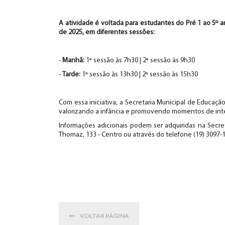
A atividade é voltada para estudantes do Pré 1 ao 5º 
de 2025, em diferentes sessões:
-
Manhã:
1ª sessão às 7h30 | 2ª sessão às 9h30
-
Tarde:
1ª sessão às 13h30 | 2ª sessão às 15h30
Com essa iniciativa, a Secretaria Municipal de Educaç
valorizando a infância e promovendo momentos de integ
Informações adicionais podem ser adquiridas na Secre
Thomaz, 133 - Centro ou através do telefone (19) 3097-
VOLTAR PÁGINA