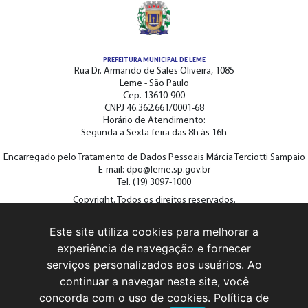
PREFEITURA MUNICIPAL DE LEME
Rua Dr. Armando de Sales Oliveira, 1085
Leme - São Paulo
Cep. 13610-900
CNPJ 46.362.661/0001-68
Horário de Atendimento:
Segunda a Sexta-feira das 8h às 16h
Encarregado pelo Tratamento de Dados Pessoais Márcia Terciotti Sampaio
E-mail: dpo@leme.sp.gov.br
Tel. (19) 3097-1000
Copyright. Todos os direitos reservados.
Este site utiliza cookies para melhorar a
ACOMPANHE A PREFEITURA NAS REDES SOCIAIS
experiência de navegação e fornecer
serviços personalizados aos usuários. Ao
continuar a navegar neste site, você
concorda com o uso de cookies.
Política de