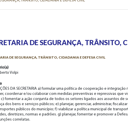
EGURANÇA, TRÂNSITO, CIDADANIA E DEFESA CIVIL
RETARIA DE SEGURANÇA, TRÂNSITO, C
ARIA DE SEGURANÇA, TRÂNSITO, CIDADANIA E DEFESA CIVIL
rio(a)
berto Volpi
ia
ÇÕES DA SECRETARIA a) formular uma política de cooperação e integração n
r, coordenar e/ou colaborar com medidas preventivas e repressivas que 
; c) fomentar a ação conjunta de todos os setores ligados aos assuntos de s
a dos bens e serviços públicos; e) planejar, gerenciar, administrar, fiscaliza
nsportes públicos do município; f) viabilizar a política municipal de transpor
ades, diretrizes, normas e padrões. g) planejar, fomentar e promover a Defesa
funções correlatas.