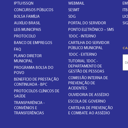
IPTU/ISSQN
WEBMAIL
EM
CONCURSOS PÚBLICOS
SESMT
ITB
BOLSA FAMÍLIA
SDG
LI
AUXÍLIO BRASIL
PORTAL DO SERVIDOR
SI
LEIS MUNICIPAIS
PONTO ELETRÔNICO – SMS
PROTOCOLO
1DOC - INTERNO
BANCO DE EMPREGOS
CARTILHA DO SERVIDOR
CA
PÚBLICO MUNICIPAL
FAQ
1DOC - EXTERNO
PLANO DIRETOR
MUNICIPAL
TUTORIAL 1DOC -
DEPARTAMENTO DE
PROGRAMA BOLSA DO
GESTÃO DE PESSOAS
POVO
COMISSÃO INTERNA DE
BENEFÍCIO DE PRESTAÇÃO
PREVENÇÃO DE
CONTINUADA - BPC
ACIDENTES
PROTOCOLOS CLÍNICOS DE
OUVIDORIA DE ASSÉDIO
SAÚDE
ESCOLA DE GOVERNO
TRANSPARÊNCIA -
CONVÊNIOS E
CARTILHA DE PREVENÇÃO
TRANSFERÊNCIAS
E COMBATE AO ASSÉDIO