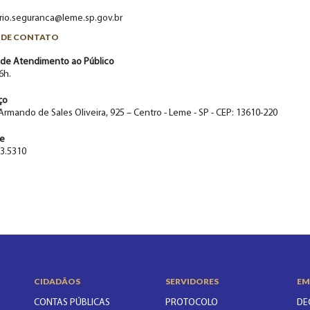
rio.seguranca@leme.sp.gov.br
 DE CONTATO
 de Atendimento ao Público
6h.
ço
 Armando de Sales Oliveira, 925 – Centro - Leme - SP - CEP: 13610-220
ne
73.5310
CIDADÃOS
SERVIDORES
EM
CONTAS PÚBLICAS
PROTOCOLO
DE