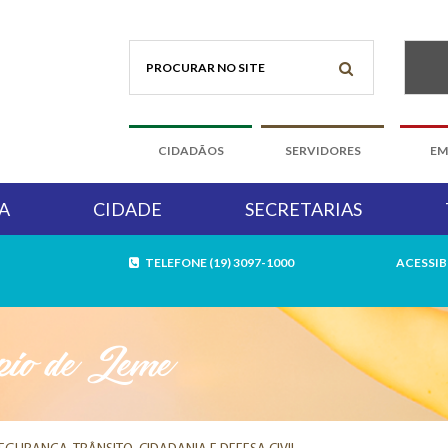
CIDADÃOS
SERVIDORES
EM
A
CIDADE
SECRETARIAS
TELEFONE (19) 3097-1000
ACESSIB
pio de Leme