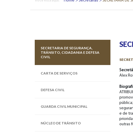
Você esta aqui:
Home
Secretarias
SECRETARIA DE S
SEC
SECRETARIA DE SEGURANÇA,
TRÂNSITO, CIDADANIA E DEFESA
CIVIL
SECRET
Secretá
CARTA DE SERVIÇOS
Alex Ro
Biograf
DEFESA CIVIL
ATRIBUI
promove
pública
GUARDA CIVIL MUNICIPAL
seguranç
e de tra
priorid
NÚCLEO DE TRÂNSITO
outras 