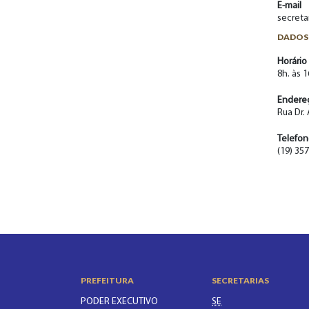
E-mail
secreta
DADOS
Horário
8h. às 1
Endere
Rua Dr.
Telefo
(19) 35
PREFEITURA
SECRETARIAS
PODER EXECUTIVO
SE