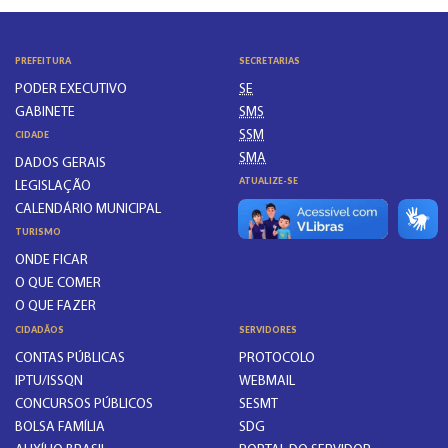
PREFEITURA
SECRETARIAS
PODER EXECUTIVO
SE
GABINETE
SMS
SSM
CIDADE
SMA
DADOS GERAIS
ATUALIZE-SE
LEGISLAÇÃO
CALENDÁRIO MUNICIPAL
NOVIDADES
VÍDEOS
TURISMO
ONDE FICAR
O QUE COMER
O QUE FAZER
CIDADÃOS
SERVIDORES
CONTAS PÚBLICAS
PROTOCOLO
IPTU/ISSQN
WEBMAIL
CONCURSOS PÚBLICOS
SESMT
BOLSA FAMÍLIA
SDG