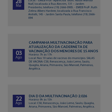
28
Local: - EMEB Prof.ª Aparecida Taufic Nassif Mansur
Naif, localizada à Rua Alecrim, 131 – Jardim
Mai
Presidente, telefone (19) 2666-0905. - EMEB Profª. Ruth
Zelina Albers Hardeer, localizada à Rua Francisco
Anitelli, 145 - Jardim Santa Paula, telefone (19) 2666-
094
CAMPANHA MULTIVACINAÇÃO PARA
ATUALIZAÇÃO DA CADERNETA DE
VACINAÇÃO DOS MENORES DE 15 ANOS
03
Horário: 7h às 17h
Ago
Local: Nas 10 salas de vacinas do município. SALAS
DE VACINA: CSII, Renascença, João Leme, Saulo,
Quaglia, Ariana, Primavera, São Manoel, Palmeiras,
Angêlica.
DIA D DA MULTIVACINAÇÃO 2.026
22
Horário: 9h às 15h
Ago
Local: CSII, Renascença, João Leme, Saulo, Quaglia,
Ariana, Primavera, São Manoel, Palmeiras, Angêlica.