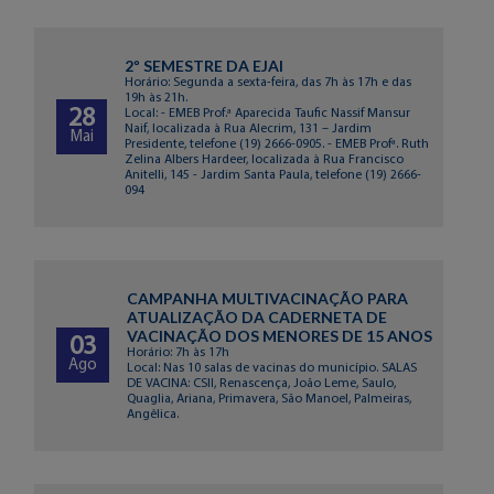
2º SEMESTRE DA EJAI
Horário: Segunda a sexta-feira, das 7h às 17h e das
19h às 21h.
28
Local: - EMEB Prof.ª Aparecida Taufic Nassif Mansur
Naif, localizada à Rua Alecrim, 131 – Jardim
Mai
Presidente, telefone (19) 2666-0905. - EMEB Profª. Ruth
Zelina Albers Hardeer, localizada à Rua Francisco
Anitelli, 145 - Jardim Santa Paula, telefone (19) 2666-
094
CAMPANHA MULTIVACINAÇÃO PARA
ATUALIZAÇÃO DA CADERNETA DE
VACINAÇÃO DOS MENORES DE 15 ANOS
03
Horário: 7h às 17h
Ago
Local: Nas 10 salas de vacinas do município. SALAS
DE VACINA: CSII, Renascença, João Leme, Saulo,
Quaglia, Ariana, Primavera, São Manoel, Palmeiras,
Angêlica.